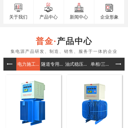
关于我们
产品中心
新闻中心
企业形象
产品中心
电力施工...
隧道专用...
油式稳压...
单相/三...
三相/单.