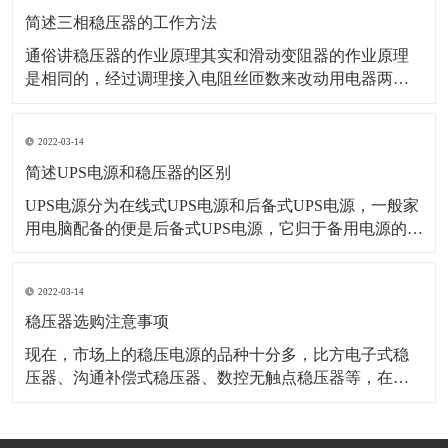
能 4、响应
简述三相稳压器的工作方法
通俗讲稳压器的作业原理其实和滑动变阻器的作业原理
是相同的，经过调理接入电阻丝匝数来改动用电器两头
电压。 首先，单相直接电源稳压器原理。单相直接电源
稳压器就是利用自耦变压器的原理构成，需要留意的是
2022-03-14
输入电压的时候如果输出设置的这个点高于220V时，变
压器就会自动地在降压状况下作业，但是如若
简述UPS电源和稳压器的区别
UPS电源分为在线式UPS电源和后备式UPS电源，一般家
用电脑配备的便是后备式UPS电源，它归于备用电源的一
种;后备式的是带稳压部分的，选用的是继电器换挡稳压
方式，稳压效果很差，不能算是稳压器。 UPS电源的中
2022-03-14
文名称是不间断电源，从姓名就能够看出它其实是个储
备电源，当停电后，通过蓄电池
稳压器选购注意事项
现在，市场上的稳压电源的品种十分多，比方电子式稳
压器、沟通补偿式稳压器、数控无触点稳压器等，在进
行稳压电源告知时应该留意下面几个方面： 1、电源的呼
应时刻稳压器的呼应时刻将会直接在医疗设备上反响出
来。SWDT数控无触点稳压器的内部是电子模块结构，它