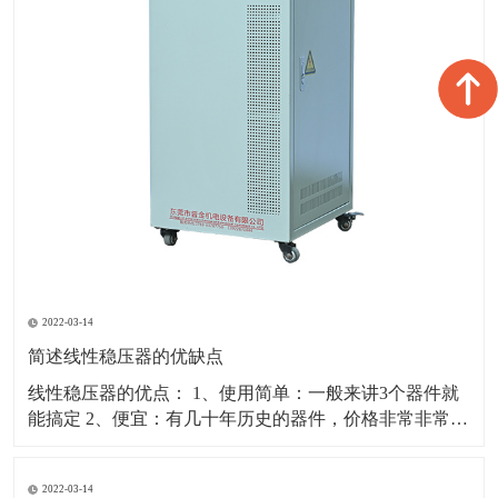
2022-03-14
简述线性稳压器的优缺点
线性稳压器的优点： 1、使用简单：一般来讲3个器件就
能搞定 2、便宜：有几十年历史的器件，价格非常非常便
宜 3、输出端比较干净：低噪声、低纹波、工作于非常宽
频带，没有EMI的问题，在对噪声敏感的模拟电路、通信
2022-03-14
电路供电系统中，一般会选用线性稳压器来保证好的性