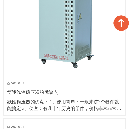
2022-03-14
简述线性稳压器的优缺点
线性稳压器的优点： 1、使用简单：一般来讲3个器件就
能搞定 2、便宜：有几十年历史的器件，价格非常非常便
宜 3、输出端比较干净：低噪声、低纹波、工作于非常宽
频带，没有EMI的问题，在对噪声敏感的模拟电路、通信
2022-03-14
电路供电系统中，一般会选用线性稳压器来保证好的性