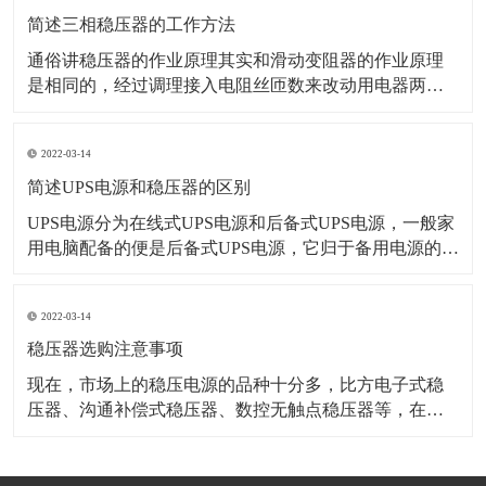
能 4、响应
简述三相稳压器的工作方法
通俗讲稳压器的作业原理其实和滑动变阻器的作业原理
是相同的，经过调理接入电阻丝匝数来改动用电器两头
电压。 首先，单相直接电源稳压器原理。单相直接电源
稳压器就是利用自耦变压器的原理构成，需要留意的是
2022-03-14
输入电压的时候如果输出设置的这个点高于220V时，变
压器就会自动地在降压状况下作业，但是如若
简述UPS电源和稳压器的区别
UPS电源分为在线式UPS电源和后备式UPS电源，一般家
用电脑配备的便是后备式UPS电源，它归于备用电源的一
种;后备式的是带稳压部分的，选用的是继电器换挡稳压
方式，稳压效果很差，不能算是稳压器。 UPS电源的中
2022-03-14
文名称是不间断电源，从姓名就能够看出它其实是个储
备电源，当停电后，通过蓄电池
稳压器选购注意事项
现在，市场上的稳压电源的品种十分多，比方电子式稳
压器、沟通补偿式稳压器、数控无触点稳压器等，在进
行稳压电源告知时应该留意下面几个方面： 1、电源的呼
应时刻稳压器的呼应时刻将会直接在医疗设备上反响出
来。SWDT数控无触点稳压器的内部是电子模块结构，它