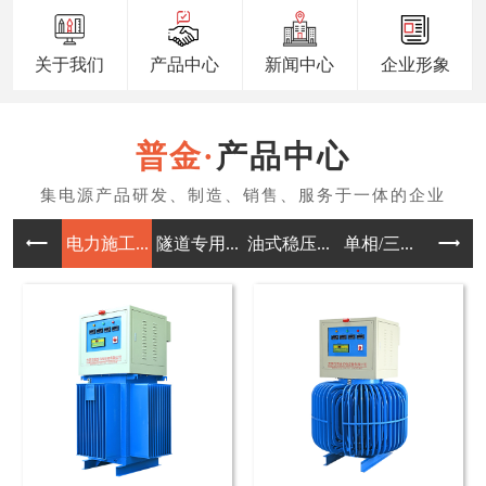
关于我们
产品中心
新闻中心
企业形象
产品中心
电力施工...
隧道专用...
油式稳压...
单相/三...
三相/单.