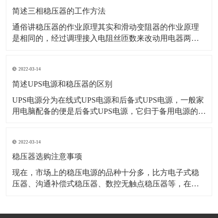
能 4、响应
简述三相稳压器的工作方法
通俗讲稳压器的作业原理其实和滑动变阻器的作业原理
是相同的，经过调理接入电阻丝匝数来改动用电器两头
电压。 首先，单相直接电源稳压器原理。单相直接电源
稳压器就是利用自耦变压器的原理构成，需要留意的是
2022-03-14
输入电压的时候如果输出设置的这个点高于220V时，变
压器就会自动地在降压状况下作业，但是如若
简述UPS电源和稳压器的区别
UPS电源分为在线式UPS电源和后备式UPS电源，一般家
用电脑配备的便是后备式UPS电源，它归于备用电源的一
种;后备式的是带稳压部分的，选用的是继电器换挡稳压
方式，稳压效果很差，不能算是稳压器。 UPS电源的中
2022-03-14
文名称是不间断电源，从姓名就能够看出它其实是个储
备电源，当停电后，通过蓄电池
稳压器选购注意事项
现在，市场上的稳压电源的品种十分多，比方电子式稳
压器、沟通补偿式稳压器、数控无触点稳压器等，在进
行稳压电源告知时应该留意下面几个方面： 1、电源的呼
应时刻稳压器的呼应时刻将会直接在医疗设备上反响出
来。SWDT数控无触点稳压器的内部是电子模块结构，它