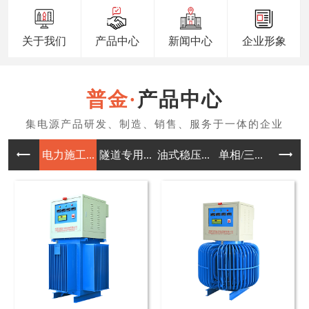
关于我们
产品中心
新闻中心
企业形象
产品中心
电力施工...
隧道专用...
油式稳压...
单相/三...
三相/单.