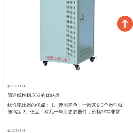
2022-03-14
简述线性稳压器的优缺点
线性稳压器的优点： 1、使用简单：一般来讲3个器件就
能搞定 2、便宜：有几十年历史的器件，价格非常非常便
宜 3、输出端比较干净：低噪声、低纹波、工作于非常宽
频带，没有EMI的问题，在对噪声敏感的模拟电路、通信
2022-03-14
电路供电系统中，一般会选用线性稳压器来保证好的性