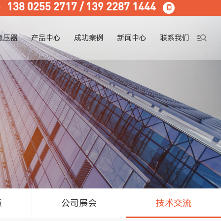

138 0255 2717 / 139 2287 1444


稳压器
产品中心
成功案例
新闻中心
联系我们
隧道专用升压器
质
公司展会
技术交流